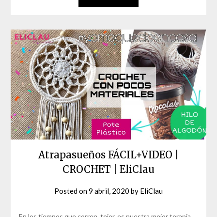
Atrapasueños FÁCIL+VIDEO |
CROCHET | EliClau
Posted on
9 abril, 2020
by
EliClau
En los tiempos que corren, tejer, es nuestra mejor terapia.