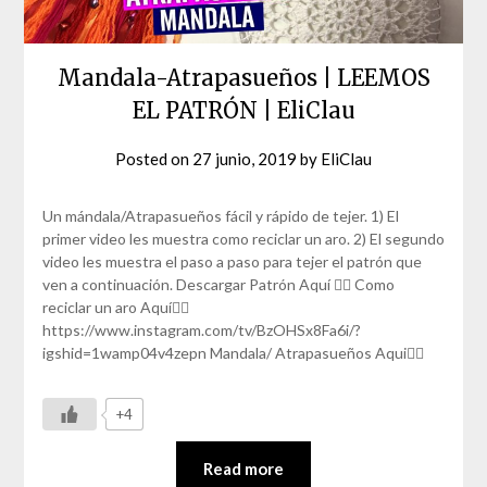
Mandala-Atrapasueños | LEEMOS
EL PATRÓN | EliClau
Posted on
27 junio, 2019
by
EliClau
Un mándala/Atrapasueños fácil y rápido de tejer. 1) El
primer video les muestra como reciclar un aro. 2) El segundo
video les muestra el paso a paso para tejer el patrón que
ven a continuación. Descargar Patrón Aquí 👇🏼 Como
reciclar un aro Aquí👇🏼
https://www.instagram.com/tv/BzOHSx8Fa6i/?
igshid=1wamp04v4zepn Mandala/ Atrapasueños Aqui👇🏼
+4
Read more