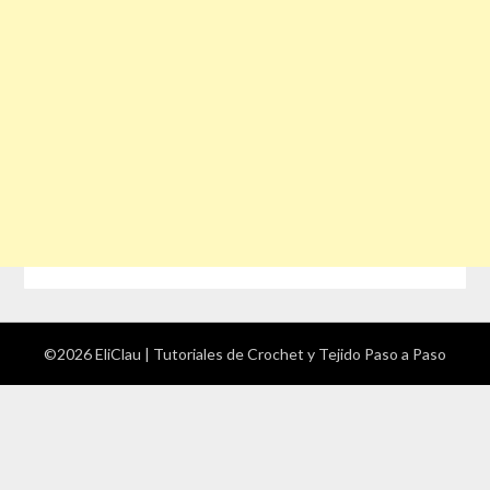
©2026 EliClau | Tutoriales de Crochet y Tejido Paso a Paso