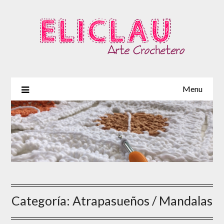
Skip
to
content
Menu
Categoría:
Atrapasueños / Mandalas