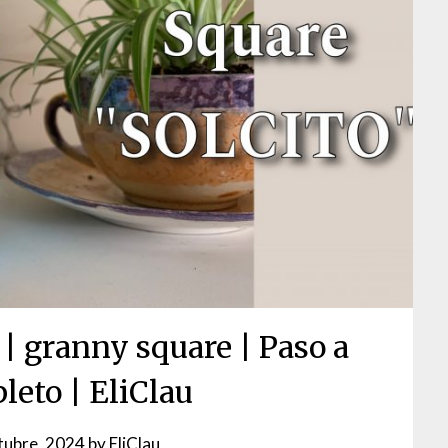
granny square | Paso a
leto | EliClau
tubre, 2024
by
EliClau