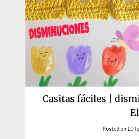
Casitas fáciles | dis
E
Posted on
10 f