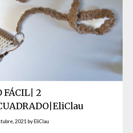
 FÁCIL| 2
UADRADO|EliClau
ctubre, 2021
by
EliClau