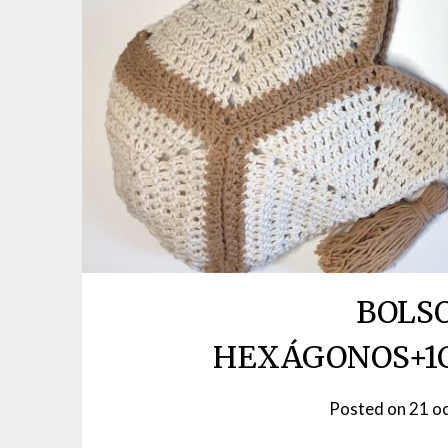
BOLSO
HEXÁGONOS+1C
Posted on
21 o