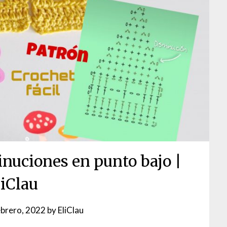
minuciones en punto bajo |
liClau
ebrero, 2022
by
EliClau