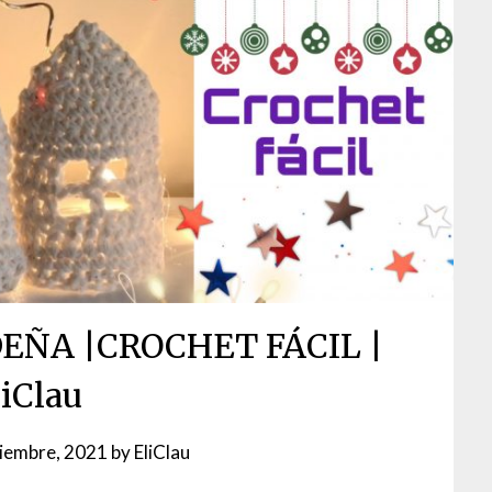
EÑA |CROCHET FÁCIL |
liClau
ciembre, 2021
by
EliClau