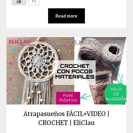
+1
Read more
Atrapasueños FÁCIL+VIDEO |
CROCHET | EliClau