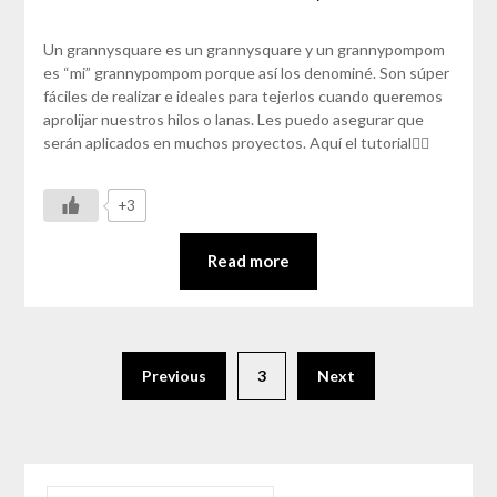
Un grannysquare es un grannysquare y un grannypompom
es “mi” grannypompom porque así los denominé. Son súper
fáciles de realizar e ideales para tejerlos cuando queremos
aprolijar nuestros hilos o lanas. Les puedo asegurar que
serán aplicados en muchos proyectos. Aquí el tutorial👇🏼
+3
Read more
Previous
3
Next