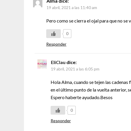
Alma
dice:
19 abril, 2021 a las 11:40 am
Pero como se cierra el ojal para que no se ve
0
Responder
EliClau
dice:
19 abril, 2021 a las 6:05 pm
Hola Alma, cuando se tejen las cadenas fi
en el último punto de la vuelta anterior, se
Espero haberte ayudado.Besos
0
Responder