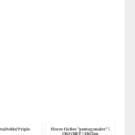
lto/Doble/Triple
Flores fáciles "pentagonales" |
CROCHET | EliClau