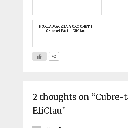
PORTA MACETA A CROCHET |
Crochet Fácil | EliClau
+2
2 thoughts on “
Cubre-
EliClau
”