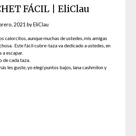
HET FÁCIL | EliClau
brero, 2021
by
EliClau
os calorcitos, aunque muchas de ustedes, mis amigas
chosa. Este fácil cubre-taza va dedicado a ustedes, en
s a escapar.
o de cada taza.
s les guste, yo elegí puntos bajos, lana cashmilon y