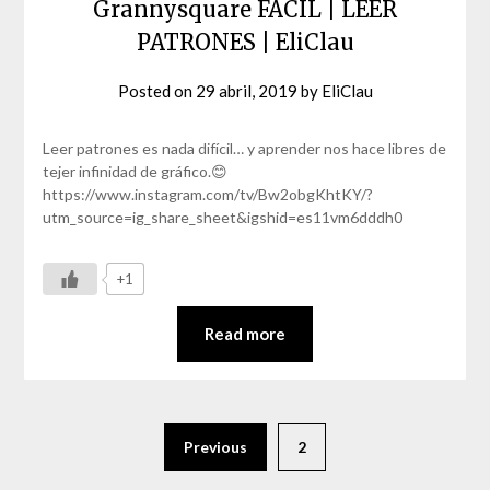
Grannysquare FÁCIL | LEER
PATRONES | EliClau
Posted on
29 abril, 2019
by
EliClau
Leer patrones es nada difícil… y aprender nos hace libres de
tejer infinidad de gráfico.😊
https://www.instagram.com/tv/Bw2obgKhtKY/?
utm_source=ig_share_sheet&igshid=es11vm6dddh0
+1
Read more
Previous
2