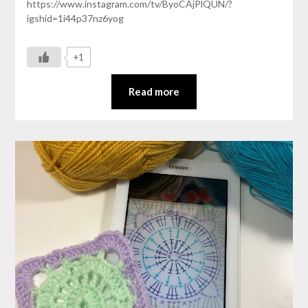
https://www.instagram.com/tv/ByoCAjPlQUN/?
igshid=1i44p37nz6yog
+1
Read more