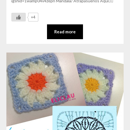
igshid=1wamp04v4zepn Mandala/ Atrapasueños Aqui👇🏼
+4
Read more