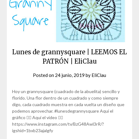
Lunes de grannysquare | LEEMOS EL
PATRÓN | EliClau
Posted on
24 junio, 2019
by
EliClau
Hoy un grannysquare (cuadrado de la abuelita) sencillo y
florido. Una flor dentro de un cuadrado y como siempre
digo, cada cuadrado muestra en cada vuelta un diseño que
podemos aprovechar. #lunesdegrannysquare Aquí el
gráfico 👇🏼 Aquí el video 👇🏼
https://www.instagram.com/tv/BzG48Awl3rR/?
igshid=1bxb23ajalgfy