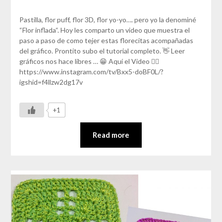
Pastilla, flor puff, flor 3D, flor yo-yo…. pero yo la denominé
“Flor inflada“. Hoy les comparto un video que muestra el
paso a paso de como tejer estas florecitas acompañadas
del gráfico. Prontito subo el tutorial completo. 👋 Leer
gráficos nos hace libres … 😁 Aquí el Video 👇🏼
https://www.instagram.com/tv/Bxx5-doBF0L/?
igshid=f4llzw2dg17v
+1
Read more