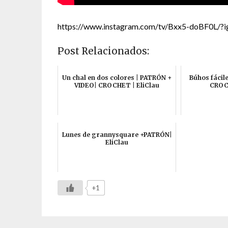
https://www.instagram.com/tv/Bxx5-doBF0L/?i
Post Relacionados:
Un chal en dos colores | PATRÓN +
Búhos fácil
VIDEO| CROCHET | EliClau
CROCH
Lunes de grannysquare +PATRÓN|
EliClau
+1