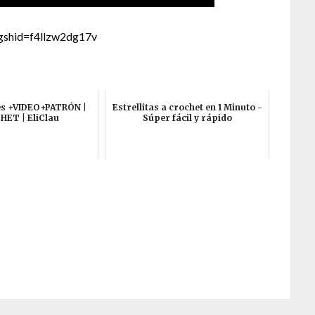
gshid=f4llzw2dg17v
es +VIDEO+PATRÓN |
Estrellitas a crochet en 1 Minuto -
ET | EliClau
Súper fácil y rápido