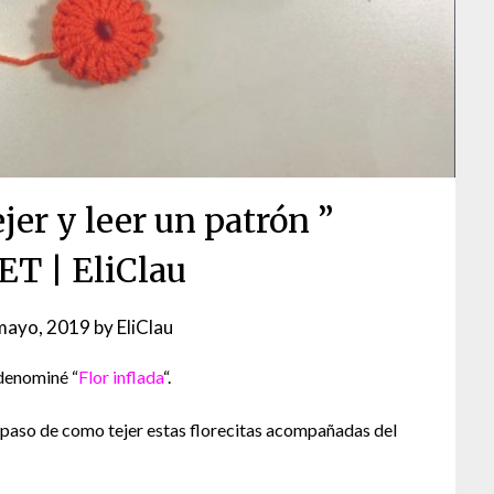
ejer y leer un patrón ”
T | EliClau
mayo, 2019
by
EliClau
a denominé “
Flor inflada
“.
 paso de como tejer estas florecitas acompañadas del