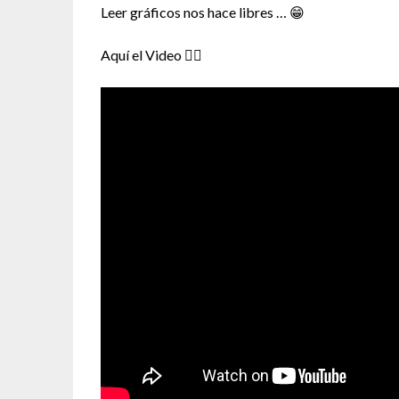
Leer gráficos nos hace libres … 😁
Aquí el Video 👇🏼