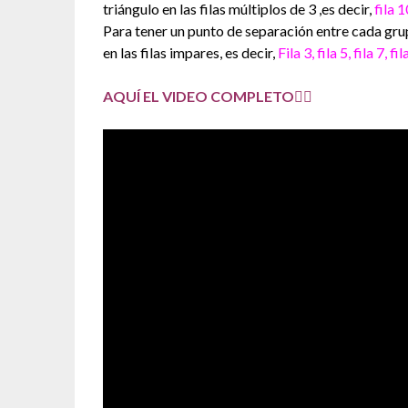
triángulo en las filas múltiplos de 3 ,es decir,
fila 1
Para tener un punto de separación entre cada gr
en las filas impares, es decir,
Fila 3, fila 5, fila 7, fil
AQUÍ EL VIDEO COMPLETO👇🏽