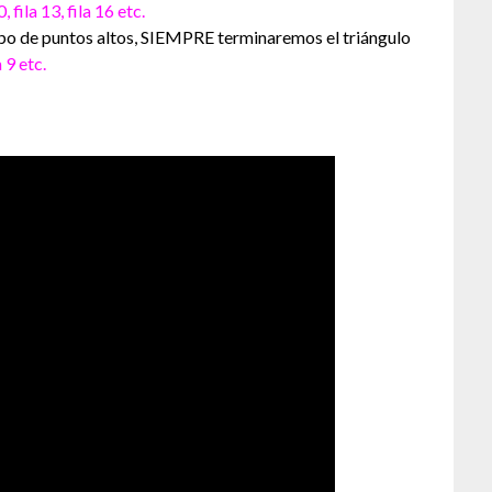
0, fila 13, fila 16 etc.
upo de puntos altos, SIEMPRE terminaremos el triángulo
a 9 etc.