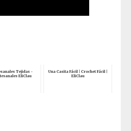
esanales Tejidas -
Una Casita Fácil | Crochet Fácil |
tesanales EliClau
EliClau