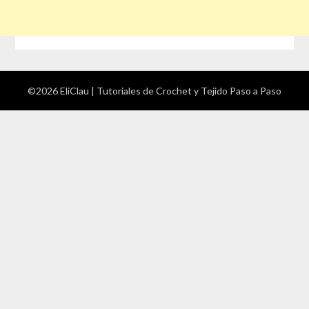
©2026 EliClau | Tutoriales de Crochet y Tejido Paso a Paso