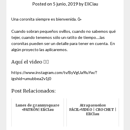
Posted on
5 junio, 2019
by
EliClau
Una coronita siempre es bienvenida. 🥳
Cuando sobran pequeños ovillos, cuando no sabemos qué
tejer, cuando tenemos sólo un ratito de tiempo….las
coronitas pueden ser un detalle para tener en cuenta. En
algún proyecto las aplicaremos.
Aquí el video 👇🏼
https://www.instagram.com/tv/ByVgUa9luYw/?
igshid=umubbea2v1j0
Post Relacionados:
Lunes de grannysquare
Atrapasueños
+PATRÓN| EliClau
FÁCIL+VIDEO | CROCHET |
EliClau